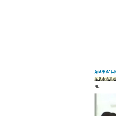
始终秉承“从
拓展市场渠
用。